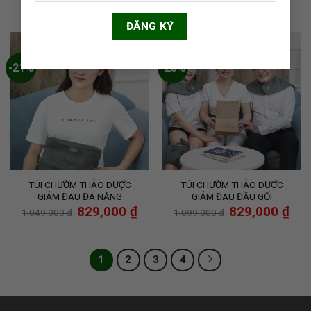
-21%
-25%
TÚI CHƯỜM THẢO DƯỢC
TÚI CHƯỜM THẢO DƯỢC
GIẢM ĐAU ĐA NĂNG
GIẢM ĐAU ĐẦU GỐI
829,000
₫
829,000
₫
1,049,000
₫
1,099,000
₫
1
2
3
4