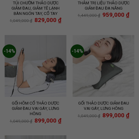
TÚI CHƯỜM THẢO DƯỢC
THẢM TRỊ LIỆU THẢO DƯỢC
GIẢM ĐAU, GIẢM TÊ LẠNH
GIẢM ĐAU ĐA NĂNG
BÀN NGÓN TAY, CỔ TAY
959,000
₫
1,449,000
₫
829,000
₫
1,049,000
₫
-14%
-14%
GỐI HÕM CỔ THẢO DƯỢC
GỐI THẢO DƯỢC GIẢM ĐAU
GIẢM ĐAU VAI GÁY, LƯNG
VAI GÁY, LƯNG HÔNG
HÔNG
899,000
₫
1,049,000
₫
899,000
₫
1,049,000
₫