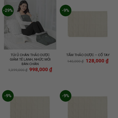
-29%
-9%
TÚI Ủ CHÂN THẢO DƯỢC
TẤM THẢO DƯỢC – CỔ TAY
GIẢM TÊ LẠNH, NHỨC MỎI
128,000
₫
140,000
₫
BÀN CHÂN
998,000
₫
1,399,000
₫
-9%
-9%