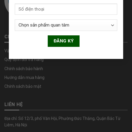
CHÍNH SÁCH
Vận Chuyển & Thanh toán
Quy định đổi trả hàng
Chính sách bảo hành
Hướng dẫn mua hàng
Chính sách bảo mật
LIÊN HỆ
Địa chỉ: Số 12/3, phố Văn Hội, Phường Đức Thắng, Quận Bắc Từ
Liêm, Hà Nội