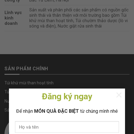
công ty
Bắc Từ Liêm, Hà Nội
Sản xuất và phân phối các sản phẩm có nguồn gốc
Lĩnh vực
sinh thái và thân thiện với môi trường bao gồm Túi
kinh
khử mùi than hoạt tính, Túi chườm thảo dược (lò vi
doanh
sóng và điện), Nước giặt rửa sinh thái
SẢN PHẨM CHÍNH
Túi khử mùi than hoạt tính
×
Túi chườm thảo dược
Đăng ký ngay
Nước giặt rửa sinh thái
Sản phẩm khác
Để nhận
MÓN QUÀ ĐẶC BIỆT
từ chúng mình nhé