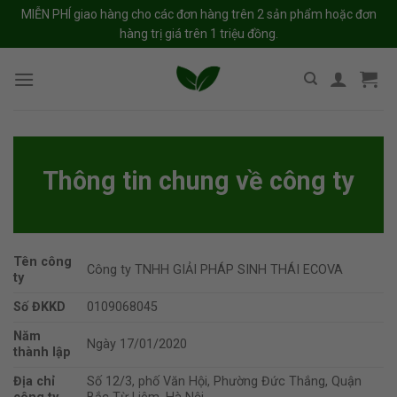
Skip
MIỄN PHÍ giao hàng cho các đơn hàng trên 2 sản phẩm hoặc đơn
to
hàng trị giá trên 1 triệu đồng.
content
Thông tin chung về công ty
Tên công
Công ty TNHH GIẢI PHÁP SINH THÁI ECOVA
ty
Số ĐKKD
0109068045
Năm
Ngày 17/01/2020
thành lập
Địa chỉ
Số 12/3, phố Văn Hội, Phường Đức Thắng, Quận